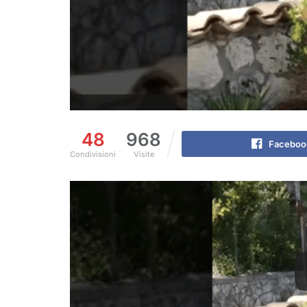
48
968
Faceboo
Condivisioni
Visite