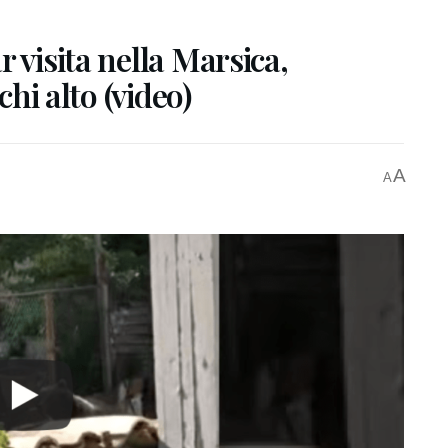
 visita nella Marsica,
chi alto (video)
A
A