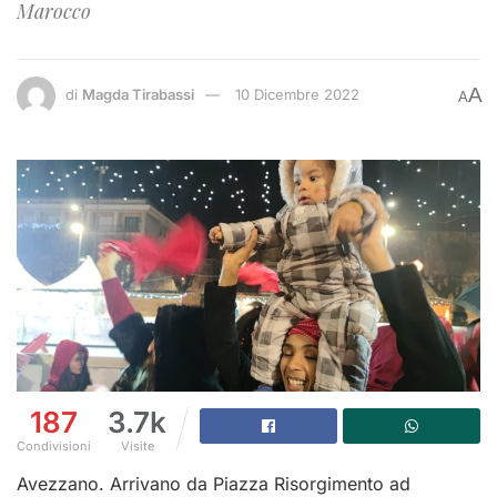
Marocco
A
di
Magda Tirabassi
10 Dicembre 2022
A
187
3.7k
Condivisioni
Visite
Avezzano. Arrivano da Piazza Risorgimento ad