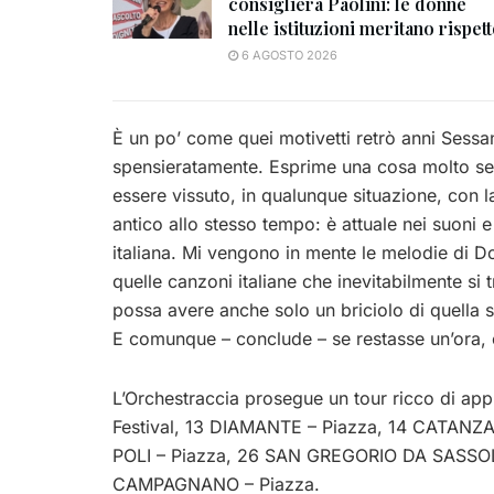
consigliera Paolini: le donne
nelle istituzioni meritano rispet
6 AGOSTO 2026
È un po’ come quei motivetti retrò anni Sessan
spensieratamente. Esprime una cosa molto se
essere vissuto, in qualunque situazione, con la
antico allo stesso tempo: è attuale nei suoni
italiana. Mi vengono in mente le melodie di
quelle canzoni italiane che inevitabilmente s
possa avere anche solo un briciolo di quella st
E comunque – conclude – se restasse un’ora, c
L’Orchestraccia prosegue un tour ricco di app
Festival, 13 DIAMANTE – Piazza, 14 CATANZA
POLI – Piazza, 26 SAN GREGORIO DA SASSOL
CAMPAGNANO – Piazza.