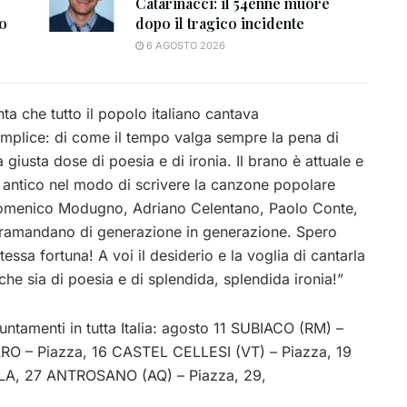
Catarinacci: il 54enne muore
to
dopo il tragico incidente
6 AGOSTO 2026
ta che tutto il popolo italiano cantava
mplice: di come il tempo valga sempre la pena di
 giusta dose di poesia e di ironia. Il brano è attuale e
 e antico nel modo di scrivere la canzone popolare
 Domenico Modugno, Adriano Celentano, Paolo Conte,
i tramandano di generazione in generazione. Spero
essa fortuna! A voi il desiderio e la voglia di cantarla
he sia di poesia e di splendida, splendida ironia!”
untamenti in tutta Italia: agosto 11 SUBIACO (RM) –
RO – Piazza, 16 CASTEL CELLESI (VT) – Piazza, 19
A, 27 ANTROSANO (AQ) – Piazza, 29,