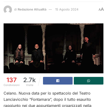
A
di
Redazione Attualità
15 Agosto 2024
A
137
2.7k
Condivisioni
Visite
Celano. Nuova data per lo spettacolo del Teatro
Lanciavicchio “Fontamara”, dopo il tutto esaurito
raggiunto nei due appuntamenti organizzati nella