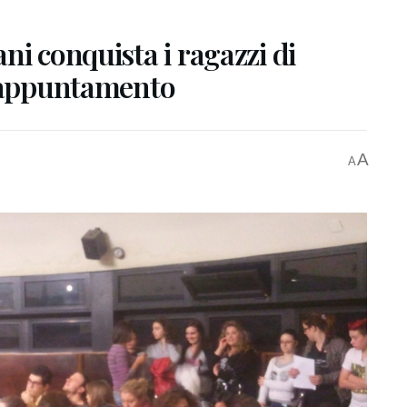
ni conquista i ragazzi di
o appuntamento
A
A