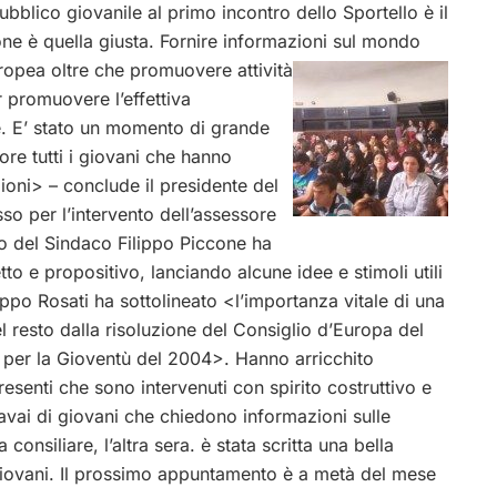
pubblico giovanile al primo incontro dello Sportello è il
one è quella giusta. Fornire informazioni sul mondo
ropea oltre che promuovere attività
 promuovere l’effettiva
le. E’ stato un momento di grande
ore tutti i giovani che hanno
ioni> – conclude il presidente del
o per l’intervento dell’assessore
uto del Sindaco Filippo Piccone ha
to e propositivo, lanciando alcune idee e stimoli utili
lippo Rosati ha sottolineato <l’importanza vitale di una
l resto dalla risoluzione del Consiglio d’Europa del
 per la Gioventù del 2004>. Hanno arricchito
presenti che sono intervenuti con spirito costruttivo e
iavai di giovani che chiedono informazioni sulle
 consiliare, l’altra sera. è stata scritta una bella
 giovani. Il prossimo appuntamento è a metà del mese