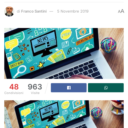
A
di
Franco Santini
5 Novembre 2019
A
48
963
Condivisioni
Visite