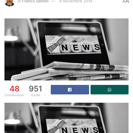
A
di
Franco Santini
6 Novembre 2019
A
48
951
Condivisioni
Visite