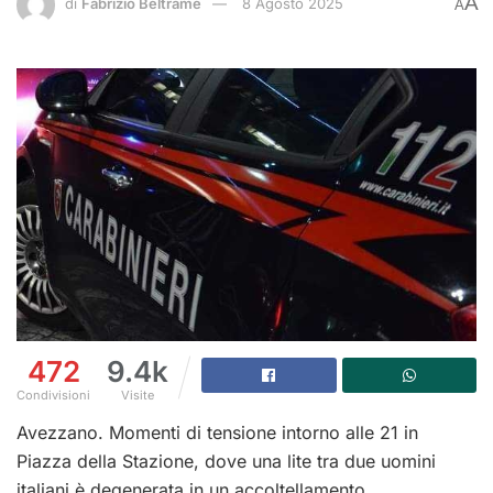
A
di
Fabrizio Beltrame
8 Agosto 2025
A
472
9.4k
Condivisioni
Visite
Avezzano. Momenti di tensione intorno alle 21 in
Piazza della Stazione, dove una lite tra due uomini
italiani è degenerata in un accoltellamento.