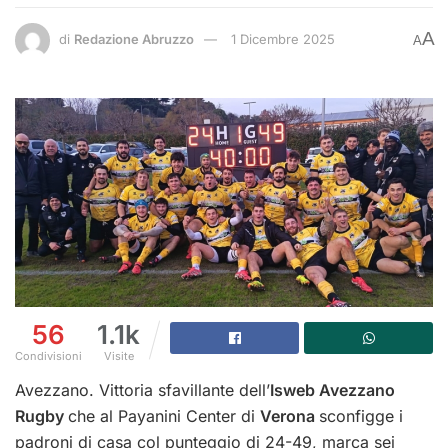
A
di
Redazione Abruzzo
1 Dicembre 2025
A
56
1.1k
Condivisioni
Visite
Avezzano. Vittoria sfavillante dell’
Isweb Avezzano
Rugby
che al Payanini Center di
Verona
sconfigge i
padroni di casa col punteggio di 24-49, marca sei