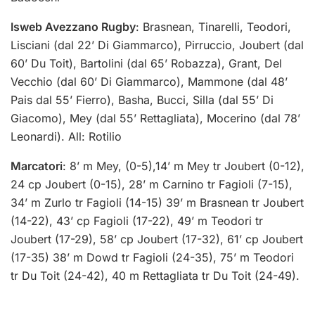
Isweb Avezzano Rugby
: Brasnean, Tinarelli, Teodori,
Lisciani (dal 22’ Di Giammarco), Pirruccio, Joubert (dal
60’ Du Toit), Bartolini (dal 65’ Robazza), Grant, Del
Vecchio (dal 60’ Di Giammarco), Mammone (dal 48’
Pais dal 55’ Fierro), Basha, Bucci, Silla (dal 55’ Di
Giacomo), Mey (dal 55’ Rettagliata), Mocerino (dal 78’
Leonardi). All: Rotilio
Marcatori
: 8’ m Mey, (0-5),14’ m Mey tr Joubert (0-12),
24 cp Joubert (0-15), 28’ m Carnino tr Fagioli (7-15),
34’ m Zurlo tr Fagioli (14-15) 39’ m Brasnean tr Joubert
(14-22), 43’ cp Fagioli (17-22), 49’ m Teodori tr
Joubert (17-29), 58’ cp Joubert (17-32), 61’ cp Joubert
(17-35) 38’ m Dowd tr Fagioli (24-35), 75’ m Teodori
tr Du Toit (24-42), 40 m Rettagliata tr Du Toit (24-49).