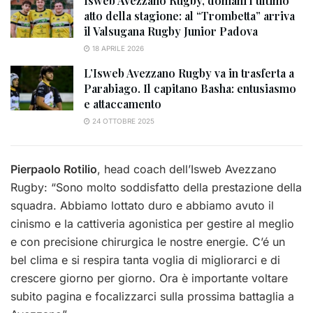
Isweb Avezzano Rugby, domani l’ultimo
atto della stagione: al “Trombetta” arriva
il Valsugana Rugby Junior Padova
18 APRILE 2026
L’Isweb Avezzano Rugby va in trasferta a
Parabiago. Il capitano Basha: entusiasmo
e attaccamento
24 OTTOBRE 2025
Pierpaolo Rotilio
, head coach dell’Isweb Avezzano
Rugby: “Sono molto soddisfatto della prestazione della
squadra. Abbiamo lottato duro e abbiamo avuto il
cinismo e la cattiveria agonistica per gestire al meglio
e con precisione chirurgica le nostre energie. C’é un
bel clima e si respira tanta voglia di migliorarci e di
crescere giorno per giorno. Ora è importante voltare
subito pagina e focalizzarci sulla prossima battaglia a