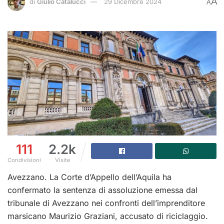
A
di
Giulio Catalucci
29 Dicembre 2024
A
111
2.2k
Condivisioni
Visite
Avezzano. La Corte d’Appello dell’Aquila ha
confermato la sentenza di assoluzione emessa dal
tribunale di Avezzano nei confronti dell’imprenditore
marsicano Maurizio Graziani, accusato di riciclaggio.