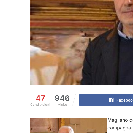
47
946
Faceboo
Condivisioni
Visite
Magliano de
campagna na