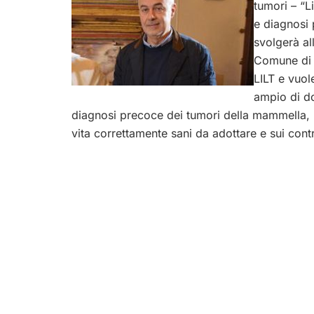
tumori – “L
e diagnosi 
svolgerà al
Comune di M
LILT e vuol
ampio di do
diagnosi precoce dei tumori della mammella, i
vita correttamente sani da adottare e sui contr