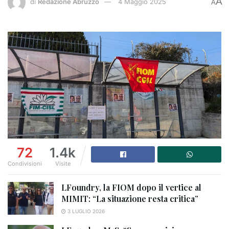
A
di
Redazione Abruzzo
4 Maggio 2025
A
72
1.4k
Condivisioni
Visite
LFoundry, la FIOM dopo il vertice al
MIMIT: “La situazione resta critica”
3 LUGLIO 2026