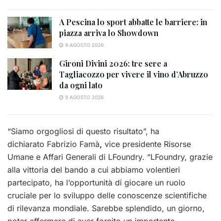
A Pescina lo sport abbatte le barriere: in
piazza arriva lo Showdown
9 AGOSTO 2026
Gironi Divini 2026: tre sere a
Tagliacozzo per vivere il vino d’Abruzzo
da ogni lato
9 AGOSTO 2026
“Siamo orgogliosi di questo risultato”, ha
dichiarato Fabrizio Famà
,
vice presidente Risorse
Umane e Affari Generali di LFoundry. “LFoundry, grazie
alla vittoria del bando a cui abbiamo volentieri
partecipato, ha l’opportunità di giocare un ruolo
cruciale per lo sviluppo delle conoscenze scientifiche
di rilevanza mondiale. Sarebbe splendido, un giorno,
poter affermare di aver fornito un importante