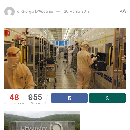
A
di
Giorgia D'Ascanio
20 Aprile 2018
A
48
955
Condivisioni
Visite