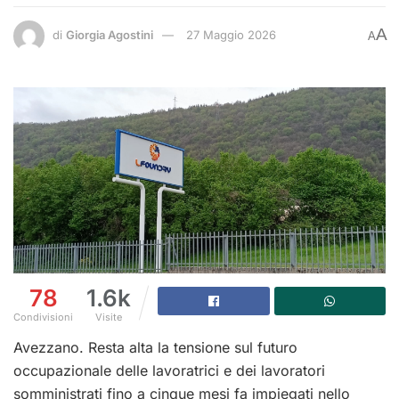
A
di
Giorgia Agostini
27 Maggio 2026
A
78
1.6k
Condivisioni
Visite
Avezzano. Resta alta la tensione sul futuro
occupazionale delle lavoratrici e dei lavoratori
somministrati fino a cinque mesi fa impiegati nello