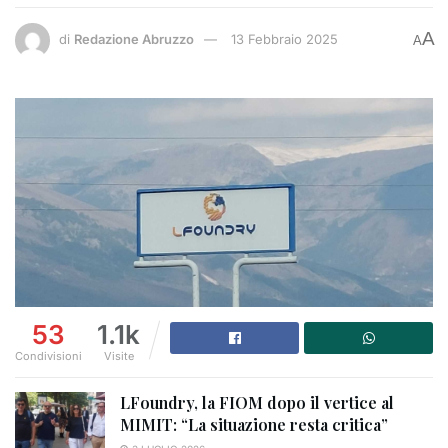
A
di
Redazione Abruzzo
13 Febbraio 2025
A
53
1.1k
Condivisioni
Visite
LFoundry, la FIOM dopo il vertice al
MIMIT: “La situazione resta critica”