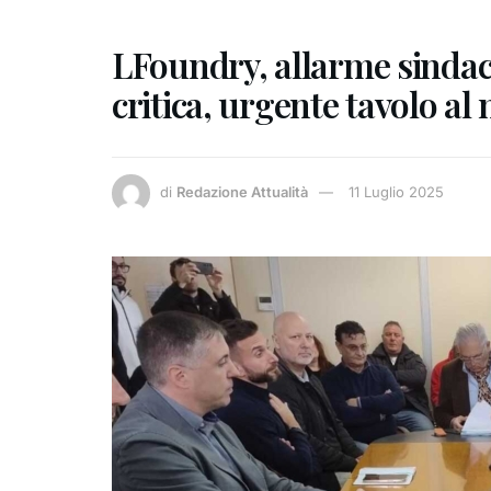
LFoundry, allarme sindac
critica, urgente tavolo al
di
Redazione Attualità
11 Luglio 2025