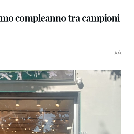
primo compleanno tra campioni
A
A