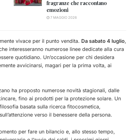
fragranze che raccontano
emozioni
7 MAGGIO 2026
rmente vivace per il punto vendita.
Da sabato 4 luglio
,
 che interesseranno numerose linee dedicate alla cura
nessere quotidiano. Un’occasione per chi desidera
mente avvicinarsi, magari per la prima volta, ai
zzano ha proposto numerose novità stagionali, dalle
kincare, fino ai prodotti per la protezione solare. Un
losofia basata sulla ricerca fitocosmetica,
e sull’attenzione verso il benessere della persona.
mento per fare un bilancio e, allo stesso tempo,
nniversario e l’avvio dei saldi, i prossimi giorni