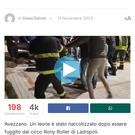
A
di
Giada Salvati
13 Novembre 2023
A
198
4k
Condivisioni
Visite
Avezzano. Un leone è stato narcotizzato dopo essere
fuggito dal circo Rony Roller di Ladispoli.