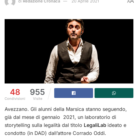
A
di
Redazione Cronaca
20 Aprile 2021
A
48
955
Condivisioni
Visite
Avezzano. Gli alunni della Marsica stanno seguendo,
già dal mese di gennaio 2021, un laboratorio di
storytelling sulla legalità dal titolo
LegaliLab
ideato e
condotto (in DAD) dall’attore Corrado Oddi.