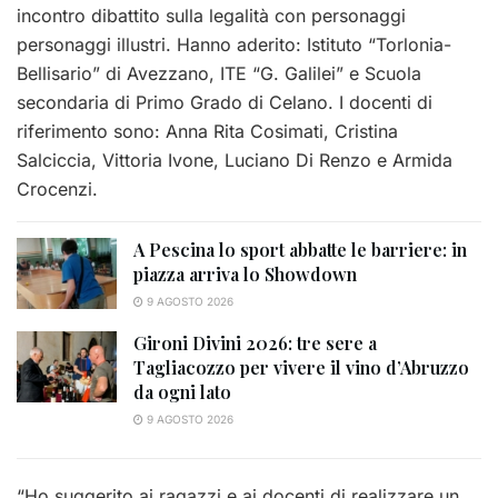
incontro dibattito sulla legalità con personaggi
personaggi illustri. Hanno aderito: Istituto “Torlonia-
Bellisario” di Avezzano, ITE “G. Galilei” e Scuola
secondaria di Primo Grado di Celano. I docenti di
riferimento sono: Anna Rita Cosimati, Cristina
Salciccia, Vittoria Ivone, Luciano Di Renzo e Armida
Crocenzi.
A Pescina lo sport abbatte le barriere: in
piazza arriva lo Showdown
9 AGOSTO 2026
Gironi Divini 2026: tre sere a
Tagliacozzo per vivere il vino d’Abruzzo
da ogni lato
9 AGOSTO 2026
“Ho suggerito ai ragazzi e ai docenti di realizzare un