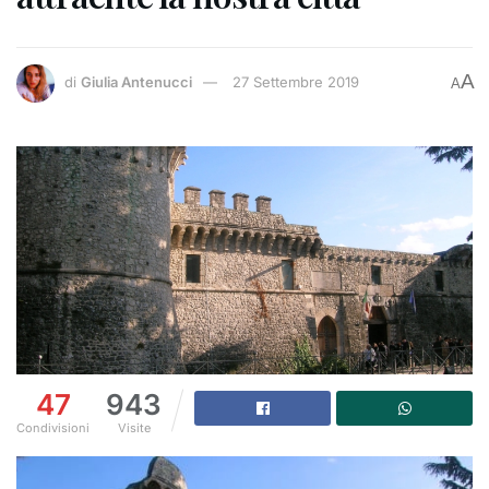
A
di
Giulia Antenucci
27 Settembre 2019
A
47
943
Condivisioni
Visite