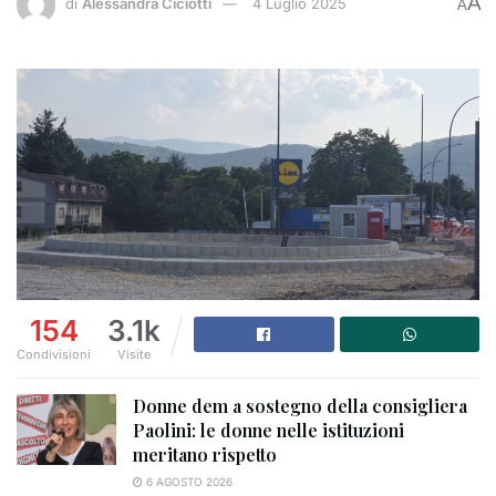
A
di
Alessandra Ciciotti
4 Luglio 2025
A
154
3.1k
Condivisioni
Visite
Donne dem a sostegno della consigliera
Paolini: le donne nelle istituzioni
meritano rispetto
6 AGOSTO 2026