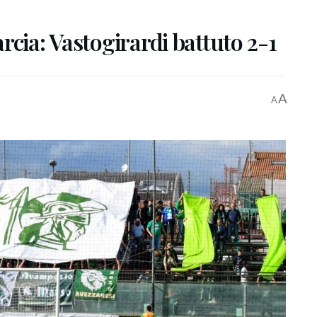
rcia: Vastogirardi battuto 2-1
A
A