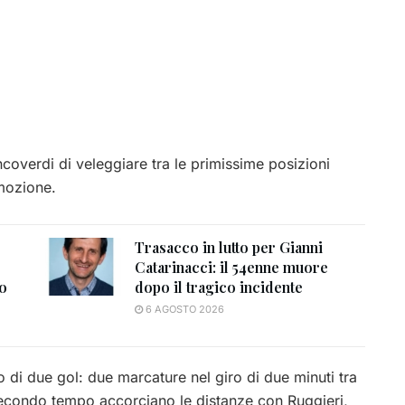
coverdi di veleggiare tra le primissime posizioni
omozione.
Trasacco in lutto per Gianni
Catarinacci: il 54enne muore
to
dopo il tragico incidente
6 AGOSTO 2026
 di due gol: due marcature nel giro di due minuti tra
el secondo tempo accorciano le distanze con Ruggieri,