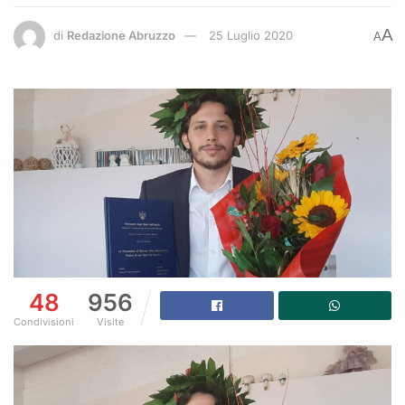
A
di
Redazione Abruzzo
25 Luglio 2020
A
48
956
Condivisioni
Visite