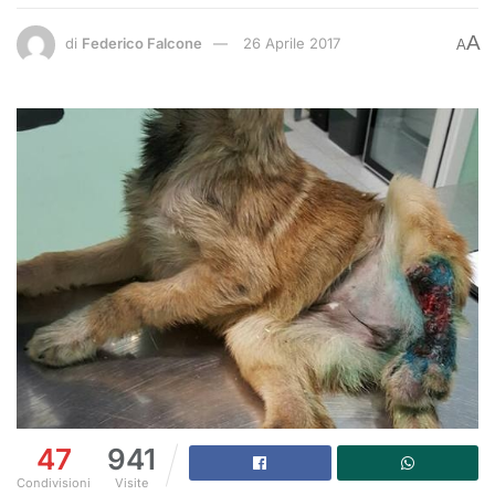
A
di
Federico Falcone
26 Aprile 2017
A
47
941
Condivisioni
Visite