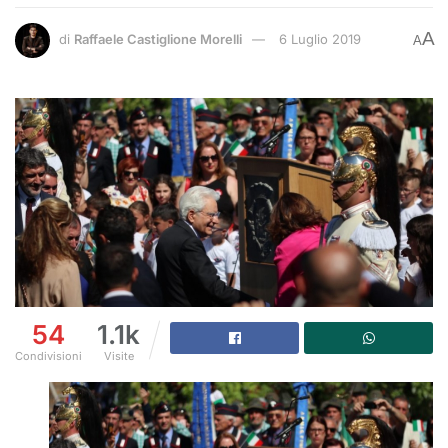
A
di
Raffaele Castiglione Morelli
6 Luglio 2019
A
54
1.1k
Condivisioni
Visite