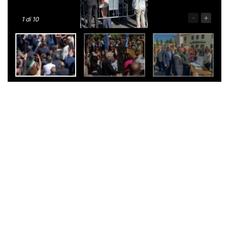
-
+
1
di 10