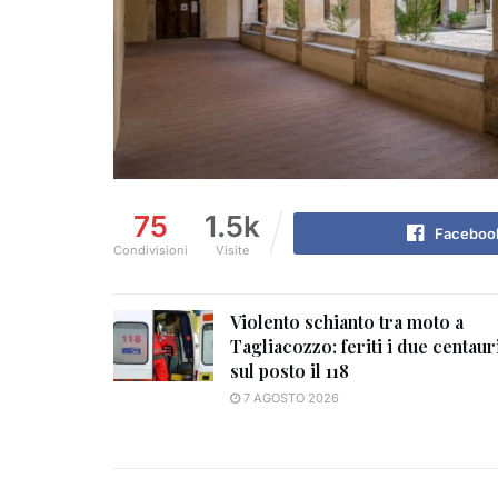
75
1.5k
Faceboo
Condivisioni
Visite
Violento schianto tra moto a
Tagliacozzo: feriti i due centauri
sul posto il 118
7 AGOSTO 2026