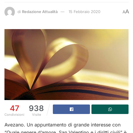
A
di
Redazione Attualità
15 Febbraio 2020
A
47
938
Condivisioni
Visite
Avezano. Un appuntamento di grande interesse con
“Quale genere d’amore. San Valentino e i diritti civili” è