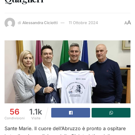
A
di
Alessandra Ciciotti
11 Ottobre 2024
A
56
1.1k
Condivisioni
Visite
Sante Marie. Il cuore dell’Abruzzo è pronto a ospitare