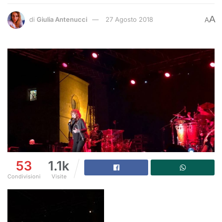
A
di
Giulia Antenucci
27 Agosto 2018
A
53
1.1k
Condivisioni
Visite