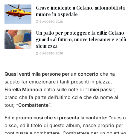
Grave incidente a Celano, automobilista
muore in ospedale
6 AGOSTO 2026
Un patto per proteggere la città: Celano
guarda al futuro, nuove telecamere e più
sicurezza
6 AGOSTO 2026
Quasi venti mila persone per un concerto
che ha
saputo far emozionare i tanti presenti in piazza.
Fiorella Mannoia
entra sulle note di “
I miei passi
“,
brano che fa parte dell’ultimo cd e che da nome al
tour, “
Combattente
“.
Ed è proprio così che si presenta la cantante
: “questo
disco, ed il titolo di questo album, nasce proprio per
continuare a combattere. Combattere per un obiettivo,