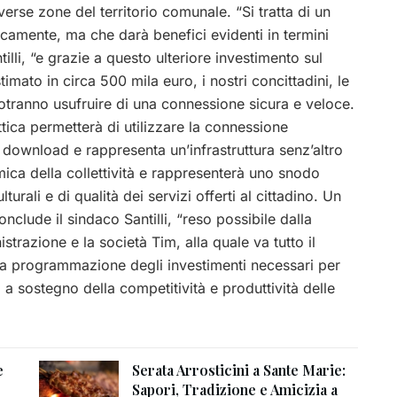
verse zone del territorio comunale. “Si tratta di un
icamente, ma che darà benefici evidenti in termini
illi, “e grazie a questo ulteriore investimento sul
imato in circa 500 mila euro, i nostri concittadini, le
tranno usufruire di una connessione sicura e veloce.
ttica permetterà di utilizzare la connessione
download e rappresenta un’infrastruttura senz’altro
ica della collettività e rappresenterà uno snodo
turali e di qualità dei servizi offerti al cittadino. Un
onclude il sindaco Santilli, “reso possibile dalla
strazione e la società Tim, alla quale va tutto il
la programmazione degli investimenti necessari per
 a sostegno della competitività e produttività delle
e
Serata Arrosticini a Sante Marie:
Sapori, Tradizione e Amicizia a