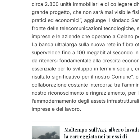
circa 2.800 unità immobiliari e di collegare di
grande progetto, che non sarà mai visibile fis
pratici ed economici”, aggiunge il sindaco Sant
fronte delle telecomunicazioni tecnologiche, st
imprese e le aziende che operano a Celano po
La banda ultralarga sulla nuova rete in fibra o
superveloce fino a 100 megabit al secondo in 
da ritenersi fondamentale alla crescita econom
essenziale per lo sviluppo in termini sociali, cul
risultato significativo per il nostro Comune”, c
collaborazione costante intercorsa tra l’ammini
nostro riconoscimento e ringraziamento, per 
l’ammodernamento degli assets infrastrutturali
imprese e del lavoro.
Maltempo sull’A25, albero invad
la carreggiata nei pressi di