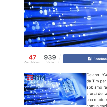
47
939
Faceboo
Condivisioni
Visite
Celano. “Co
da Tim per 
abbiamo rag
sforzi del
una moderna
comunicazi