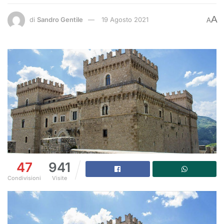
A
di
Sandro Gentile
19 Agosto 2021
A
47
941
Condivisioni
Visite