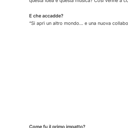
questa idea e questa musica? Così venne a c
E che accadde?
“Si aprì un altro mondo… e una nuova collabo
Come fu il primo impatto?