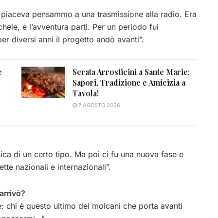
 piaceva pensammo a una trasmissione alla radio. Era
hele, e l’avventura partì. Per un periodo fui
per diversi anni il progetto andò avanti”.
e
Serata Arrosticini a Sante Marie:
Sapori, Tradizione e Amicizia a
Tavola!
7 AGOSTO 2026
 di un certo tipo. Ma poi ci fu una nuova fase e
tte nazionali e internazionali”.
arrivò?
e: chi è questo ultimo dei moicani che porta avanti