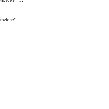
onoscermi…”.
razione”.