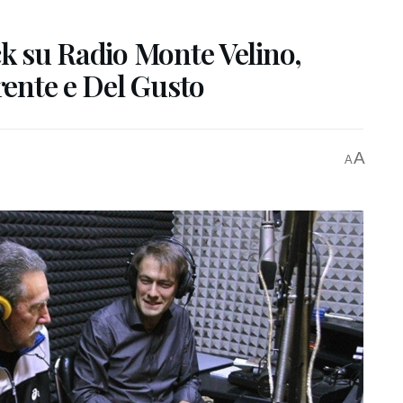
ck su Radio Monte Velino,
arente e Del Gusto
A
A