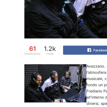
61
1.2k
Faceboo
Condivisioni
Visite
Avezzano. A
l’atmosfera
musicale, c
fondo un pe
Frediano Pa
all’interno 
diversi, sp