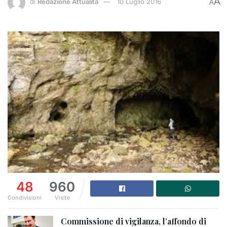
A
di
Redazione Attualità
10 Luglio 2016
A
48
960
Condivisioni
Visite
Commissione di vigilanza, l’affondo di