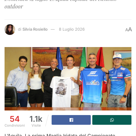
outdoor
A
di
Silvia Rosiello
8 Luglio 2026
A
54
1.1k
Condivisioni
Visite
L’Aquila. La prima Maglia Iridata del Campionato