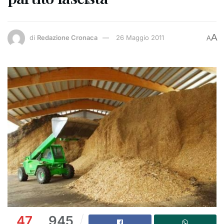
A
di
Redazione Cronaca
26 Maggio 2011
A
47
945