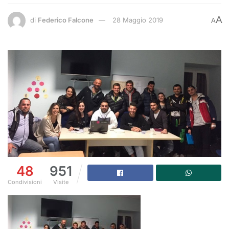
A
di
Federico Falcone
28 Maggio 2019
A
48
951
Condivisioni
Visite