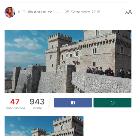
A
di
Giulia Antenucci
25 Settembre 2018
A
47
943
Condivisioni
Visite