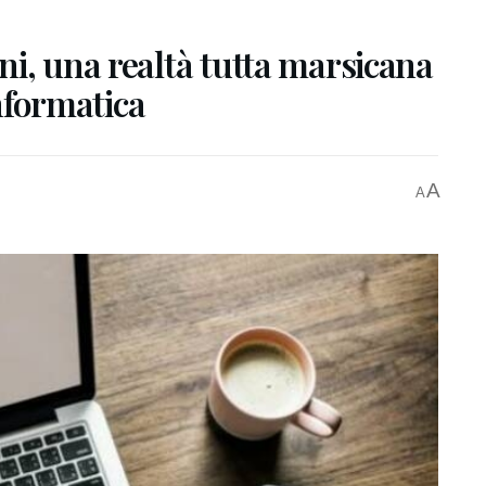
i, una realtà tutta marsicana
informatica
A
A