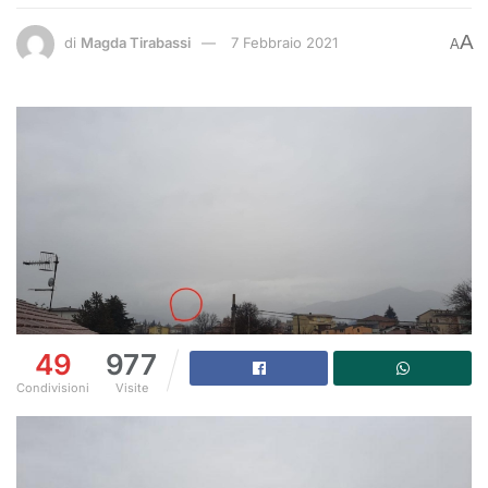
A
di
Magda Tirabassi
7 Febbraio 2021
A
49
977
Condivisioni
Visite