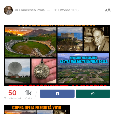
A
di
Francesco Proia
16 Ottobre 2018
A
50
1k
Condivisioni
Visite