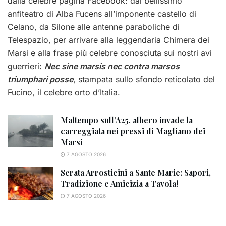
dalla celebre pagina Facebook: dal bellissimo
anfiteatro di Alba Fucens all’imponente castello di
Celano, da Silone alle antenne paraboliche di
Telespazio, per arrivare alla leggendaria Chimera dei
Marsi e alla frase più celebre conosciuta sui nostri avi
guerrieri:
Nec sine marsis nec contra marsos
triumphari posse
, stampata sullo sfondo reticolato del
Fucino, il celebre orto d’Italia.
Maltempo sull’A25, albero invade la
carreggiata nei pressi di Magliano dei
Marsi
7 AGOSTO 2026
Serata Arrosticini a Sante Marie: Sapori,
Tradizione e Amicizia a Tavola!
7 AGOSTO 2026