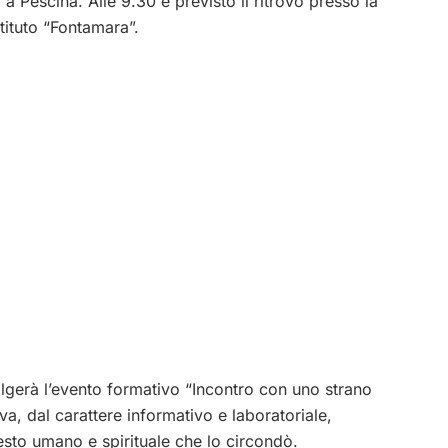
o a
Pescina
. Alle 9.30 è previsto il ritrovo presso la
stituto “Fontamara”.
olgerà l’evento formativo “Incontro con uno strano
iva, dal carattere informativo e laboratoriale,
esto umano e spirituale che lo circondò.