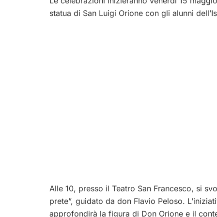
Le celebrazioni inizieranno venerdì 15 maggi
statua di San Luigi Orione con gli alunni dell’I
Alle 10, presso il Teatro San Francesco, si sv
prete”, guidato da don Flavio Peloso. L’iniziat
approfondirà la figura di Don Orione e il cont