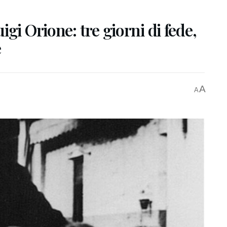
gi Orione: tre giorni di fede,
e
A
A