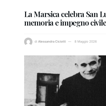
La Marsica celebra San Lui
memoria e impegno civil
di
Alessandra Ciciotti
8 Maggio 2026