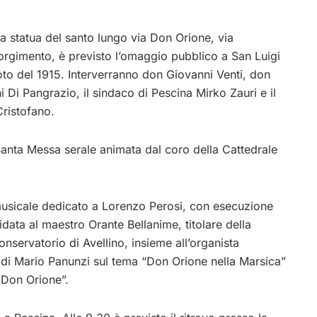
la statua del santo lungo via Don Orione, via
sorgimento, è previsto l’omaggio pubblico a San Luigi
oto del 1915. Interverranno don Giovanni Venti, don
 Di Pangrazio, il sindaco di Pescina Mirko Zauri e il
Cristofano.
 Santa Messa serale animata dal coro della Cattedrale
musicale dedicato a
Lorenzo Perosi
, con esecuzione
fidata al maestro Orante Bellanime, titolare della
servatorio di Avellino, insieme all’organista
nti di Mario Panunzi sul tema “Don Orione nella Marsica”
 Don Orione”.