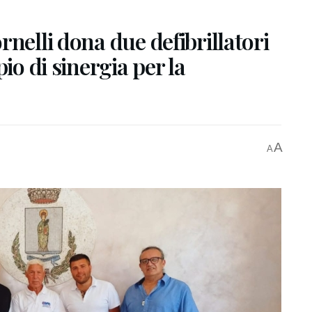
nelli dona due defibrillatori
io di sinergia per la
A
A