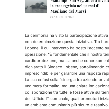
Maltempo sull’A25, albero invad
la carreggiata nei pressi di
Magliano dei Marsi
7 AGOSTO 2026
La cerimonia ha visto la partecipazione attiv
con determinazione questa iniziativa. Tra i pr
Lobene, il cui intervento ha posto l’accento s
operazione. “È fondamentale che il nostro ter
cardioprotezione, ma sia anche concretamente
dichiarato il Sindaco Lobene, sottolineando come
imprescindibile per garantire una risposta rap
La sua enfasi sulla “sinergia tra aziende priv
una mera formalità, ma una chiara indicazione 
collaborazione tra tutte le forze attive sul terr
dell’Ufficio IT comunale, quali promotori inizi
un ambiente comunitario più sicuro e reattivo.