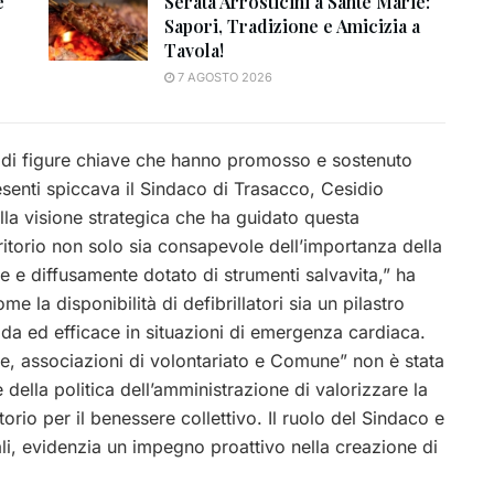
e
Serata Arrosticini a Sante Marie:
Sapori, Tradizione e Amicizia a
Tavola!
7 AGOSTO 2026
a di figure chiave che hanno promosso e sostenuto
esenti spiccava il Sindaco di Trasacco, Cesidio
ulla visione strategica che ha guidato questa
ritorio non solo sia consapevole dell’importanza della
 e diffusamente dotato di strumenti salvavita,” ha
 la disponibilità di defibrillatori sia un pilastro
ida ed efficace in situazioni di emergenza cardiaca.
ate, associazioni di volontariato e Comune” non è stata
della politica dell’amministrazione di valorizzare la
itorio per il benessere collettivo. Il ruolo del Sindaco e
ali, evidenzia un impegno proattivo nella creazione di