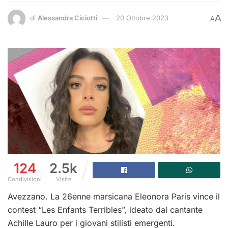
A
di
Alessandra Ciciotti
20 Ottobre 2023
A
124
2.5k
Condivisioni
Visite
Avezzano. La 26enne marsicana Eleonora Paris vince il
contest “Les Enfants Terribles”, ideato dal cantante
Achille Lauro per i giovani stilisti emergenti.