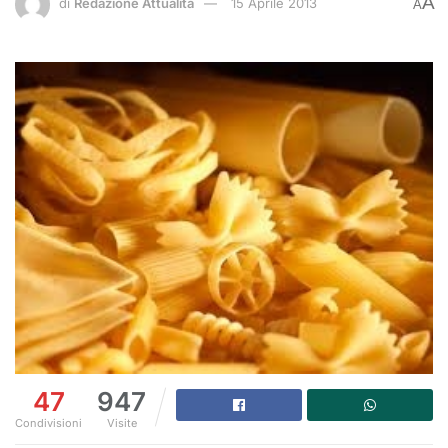
A
di
Redazione Attualità
15 Aprile 2013
A
47
947
Condivisioni
Visite