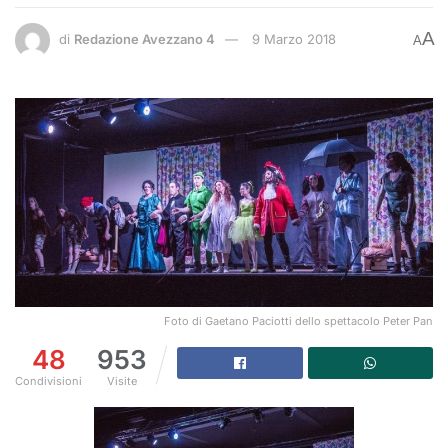
A
di
Redazione Avezzano 4
9 Marzo 2018
A
Foto di Gaetano Paciotti dello spettacolo Peter Pan
48
953
Condivisioni
Visite