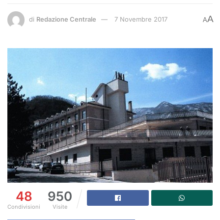
A
di
Redazione Centrale
7 Novembre 2017
A
48
950
Condivisioni
Visite