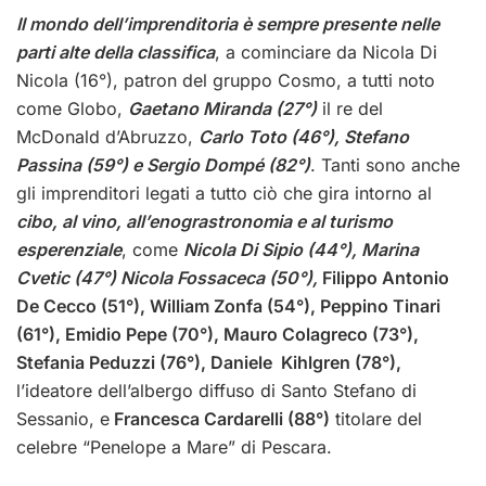
Il mondo dell’imprenditoria è sempre presente nelle
parti alte della classifica
, a cominciare da Nicola Di
Nicola (16°), patron del gruppo Cosmo, a tutti noto
come Globo,
Gaetano Miranda (27°)
il re del
McDonald d’Abruzzo,
Carlo Toto (46°), Stefano
Passina (59°) e Sergio Dompé (82°)
. Tanti sono anche
gli imprenditori legati a tutto ciò che gira intorno al
cibo, al vino, all’enograstronomia e al turismo
esperenziale
, come
Nicola Di Sipio (44°), Marina
Cvetic (47°) Nicola Fossaceca (50°),
Filippo Antonio
De Cecco (51°), William Zonfa (54°), Peppino Tinari
(61°), Emidio Pepe (70°), Mauro Colagreco (73°),
Stefania Peduzzi (76°), Daniele Kihlgren (78°),
l’ideatore dell’albergo diffuso di Santo Stefano di
Sessanio, e
Francesca Cardarelli (88°)
titolare del
celebre “Penelope a Mare” di Pescara.