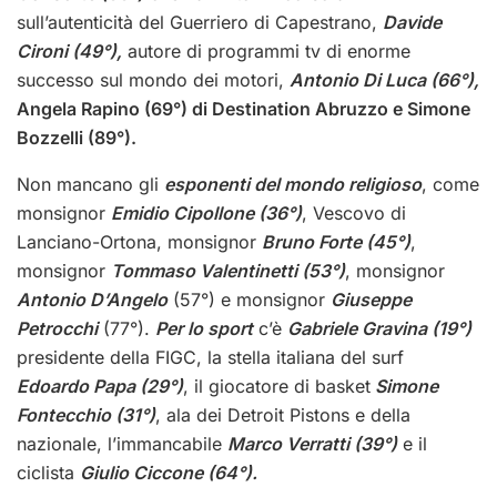
sull’autenticità del Guerriero di Capestrano,
Davide
Cironi (49°),
autore di programmi tv di enorme
successo sul mondo dei motori,
Antonio Di Luca (66°),
Angela Rapino (69°) di Destination Abruzzo e Simone
Bozzelli (89°).
Non mancano gli
esponenti del mondo religioso
, come
monsignor
Emidio Cipollone (36°)
, Vescovo di
Lanciano-Ortona, monsignor
Bruno Forte (45°)
,
monsignor
Tommaso Valentinetti (53°)
, monsignor
Antonio D’Angelo
(57°) e monsignor
Giuseppe
Petrocchi
(77°).
Per lo sport
c’è
Gabriele Gravina (19°)
presidente della FIGC, la stella italiana del surf
Edoardo Papa (29°)
, il giocatore di basket
Simone
Fontecchio (31°)
, ala dei Detroit Pistons e della
nazionale, l’immancabile
Marco Verratti (39°)
e il
ciclista
Giulio Ciccone (64°).