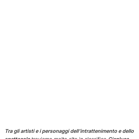
Tra gli artisti e i personaggi dell’intrattenimento e dello
spettacolo
troviamo molto alto in classifica
Gianluca