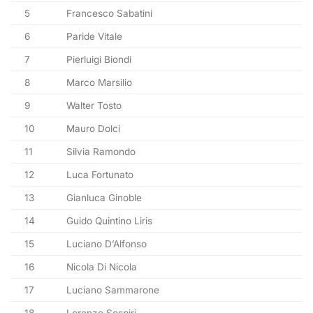
5
Francesco Sabatini
6
Paride Vitale
7
Pierluigi Biondi
8
Marco Marsilio
9
Walter Tosto
10
Mauro Dolci
11
Silvia Ramondo
12
Luca Fortunato
13
Gianluca Ginoble
14
Guido Quintino Liris
15
Luciano D’Alfonso
16
Nicola Di Nicola
17
Luciano Sammarone
18
Lorenzo Sospiri