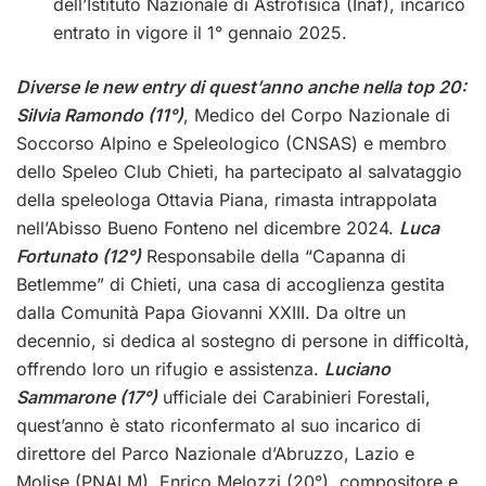
dell’Istituto Nazionale di Astrofisica (Inaf), incarico
entrato in vigore il 1° gennaio 2025.
Diverse le new entry di quest’anno anche nella top 20:
Silvia Ramondo (11°)
, Medico del Corpo Nazionale di
Soccorso Alpino e Speleologico (CNSAS) e membro
dello Speleo Club Chieti, ha partecipato al salvataggio
della speleologa Ottavia Piana, rimasta intrappolata
nell’Abisso Bueno Fonteno nel dicembre 2024.
Luca
Fortunato (12°)
Responsabile della “Capanna di
Betlemme” di Chieti, una casa di accoglienza gestita
dalla Comunità Papa Giovanni XXIII. Da oltre un
decennio, si dedica al sostegno di persone in difficoltà,
offrendo loro un rifugio e assistenza.
Luciano
Sammarone (17°)
ufficiale dei Carabinieri Forestali,
quest’anno è stato riconfermato al suo incarico di
direttore del Parco Nazionale d’Abruzzo, Lazio e
Molise (PNALM). Enrico Melozzi (20°), compositore e