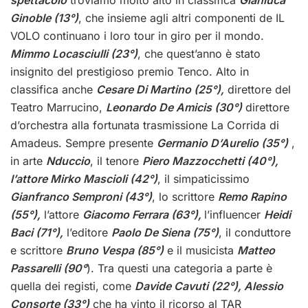
Ginoble (13°)
, che insieme agli altri componenti de IL
VOLO continuano i loro tour in giro per il mondo.
Mimmo Locasciulli (23°)
, che quest’anno è stato
insignito del prestigioso premio Tenco. Alto in
classifica anche
Cesare Di Martino (25°),
direttore del
Teatro Marrucino,
Leonardo De Amicis (30°)
direttore
d’orchestra alla fortunata trasmissione La Corrida di
Amadeus. Sempre presente
Germanio D’Aurelio (35°)
,
in arte
Nduccio
, il tenore
Piero Mazzocchetti (40°),
l’attore Mirko Mascioli (42°)
, il simpaticissimo
Gianfranco Semproni (43°)
, lo scrittore
Remo Rapino
(55°),
l’attore
Giacomo Ferrara (63°),
l’influencer
Heidi
Baci (71°),
l’editore
Paolo De Siena (75°)
, il conduttore
e scrittore
Bruno Vespa (85°)
e il musicista
Matteo
Passarelli (90°
). Tra questi una categoria a parte è
quella dei registi, come
Davide Cavuti (22°), Alessio
Consorte (33°)
che ha vinto il ricorso al TAR