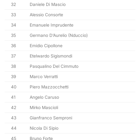
32
Daniele Di Mascio
33
Alessio Consorte
34
Emanuele Imprudente
35
Germano D’Aurelio (Nduccio)
36
Emidio Cipollone
37
Etelwardo Sigismondi
38
Pasqualino Del Cimmuto
39
Marco Verratti
40
Piero Mazzocchetti
41
Angelo Caruso
42
Mirko Mascioli
43
Gianfranco Semproni
44
Nicola Di Sipio
45
Bruno Forte