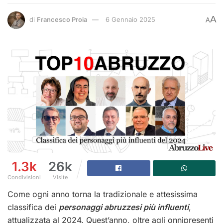
A
di
Francesco Proia
6 Gennaio 2025
A
1.3k
26k
Condivisioni
Visite
Come ogni anno torna la tradizionale e attesissima
classifica dei
personaggi abruzzesi più influenti
,
attualizzata al 2024. Quest’anno, oltre agli onnipresenti