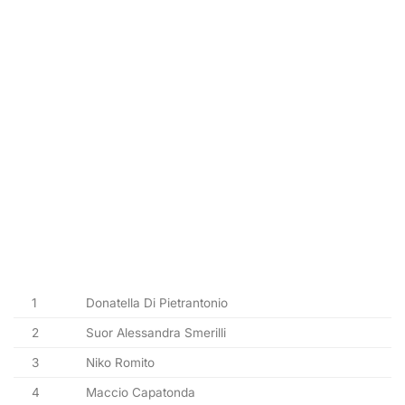
1
Donatella Di Pietrantonio
2
Suor Alessandra Smerilli
3
Niko Romito
4
Maccio Capatonda