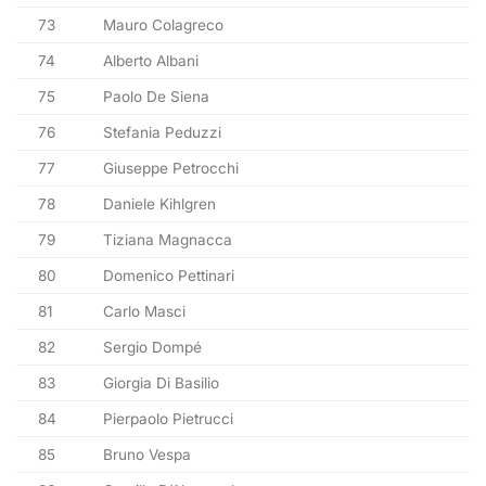
73
Mauro Colagreco
74
Alberto Albani
75
Paolo De Siena
76
Stefania Peduzzi
77
Giuseppe Petrocchi
78
Daniele Kihlgren
79
Tiziana Magnacca
80
Domenico Pettinari
81
Carlo Masci
82
Sergio Dompé
83
Giorgia Di Basilio
84
Pierpaolo Pietrucci
85
Bruno Vespa