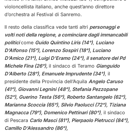
violoncellista italiano, anche quest’anno direttore
d’orchestra al Festival di Sanremo.
Il resto della classifica vede tanti altri
personaggi e
volti noti della regione, a cominciare dagli immancabili
politici
come
Guido Quintino Liris (14°)
,
Luciano
D’Alfonso (15°),
Lorenzo Sospiri (18°), Luciano
D’Amico (21°), Luigi D’Eramo (24°), il senatore del Pd
Michele Fina (26°),
il sindaco di Teramo
Gianguido
D’Alberto (28°), Emanuele Imprudente (34°)
, il
presidente della Provincia dell’Aquila
Angelo Caruso
(41°), Giovanni Legnini (48°), Stefania Pezzopane
(52°), Guerino Testa (56°), Roberto Santangelo (62°),
Marianna Scoccia (65°), Silvio Paolucci (72°), Tiziana
Magnacca (79°), Domenico Pettinari (80°)
, il sindaco
di Pescara
Carlo Masci (81°), Pierpaolo Pietrucci (84°),
Camillo D’Alessandro (86°),