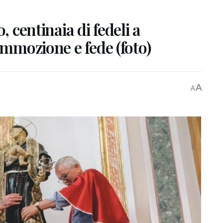
, centinaia di fedeli a
ommozione e fede (foto)
A
A