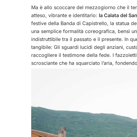
Ma è allo scoccare del mezzogiorno che il tem
atteso, vibrante e identitario:
la Calata del Sa
festive della Banda di Capistrello
, la statua d
una semplice formalità coreografica, bensì un 
indistruttibile tra il passato e il presente.
In qu
tangibile: Gli sguardi lucidi degli anziani, cu
raccogliere il testimone della fede. I fazzolet
scrosciante che ha squarciato l’aria, fondend