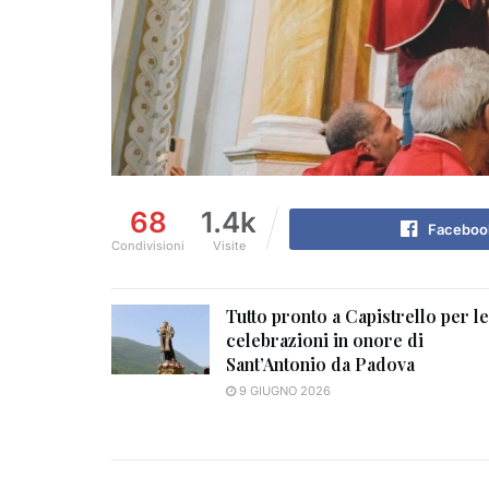
68
1.4k
Faceboo
Condivisioni
Visite
Tutto pronto a Capistrello per le
celebrazioni in onore di
Sant’Antonio da Padova
9 GIUGNO 2026