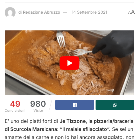
A
di
Redazione Abruzzo
14 Settembre 2021
A
49
980
Condivisioni
Visite
E’ uno dei piatti forti di
Je Tizzone, la pizzeria/braceria
di Scurcola Marsicana: “Il maiale sfilacciato”.
Se sei un
amante della carne e non lo hai ancora assaggiato, non