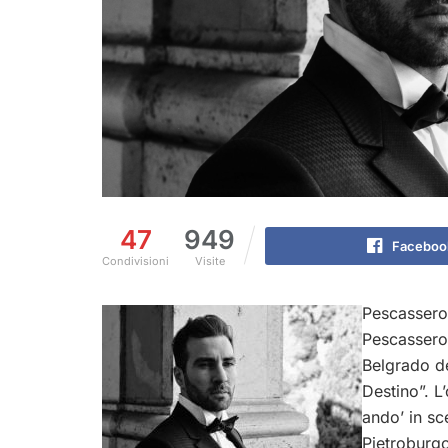
47
949
Faceboo
Condivisioni
Visite
Pescasserol
Pescasserol
Belgrado de
Destino”. L’
ando’ in sc
Pietroburgo