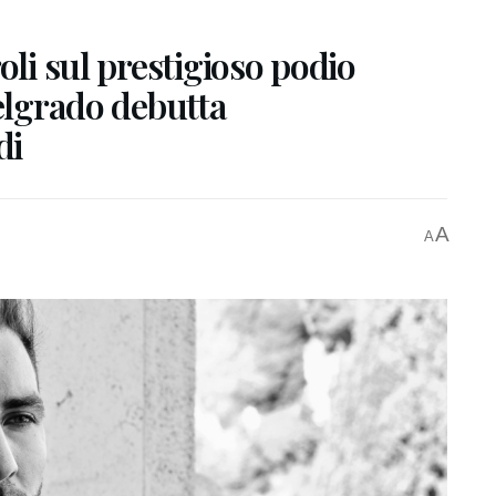
oli sul prestigioso podio
Belgrado debutta
di
A
A